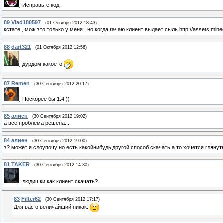
Исправьте код.
89
Vlad180597
(01 Октября 2012 18:43)
кстате , мож это только у меня , но когда качаю клиент выдает сыль http://assets.minec
88
dart321
(01 Октября 2012 12:56)
дурдом какоето
87
Remen
(30 Сентября 2012 20:17)
Поскорее бы 1.4 ))
85
алиен
(30 Сентября 2012 19:02)
а все проблема решена...
84
алиен
(30 Сентября 2012 19:00)
э? может я слоупочу но есть какойнибудь другой способ скачать а то хочется глянут
81
TAKER
(30 Сентября 2012 14:30)
людишки,как клиент скачать?
83
Filter62
(30 Сентября 2012 17:17)
Для вас о величайший никак.