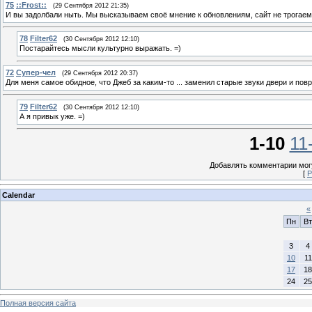
75
::Frost::
(29 Сентября 2012 21:35)
И вы задолбали ныть. Мы высказываем своё мнение к обновлениям, сайт не трогаем,
78
Filter62
(30 Сентября 2012 12:10)
Постарайтесь мысли культурно выражать. =)
72
Супер-чел
(29 Сентября 2012 20:37)
Для меня самое обидное, что Джеб за каким-то ... заменил старые звуки двери и пов
79
Filter62
(30 Сентября 2012 12:10)
А я привык уже. =)
1-10
11
Добавлять комментарии могу
[
Р
Calendar
«
Пн
Вт
3
4
10
11
17
18
24
25
Полная версия сайта